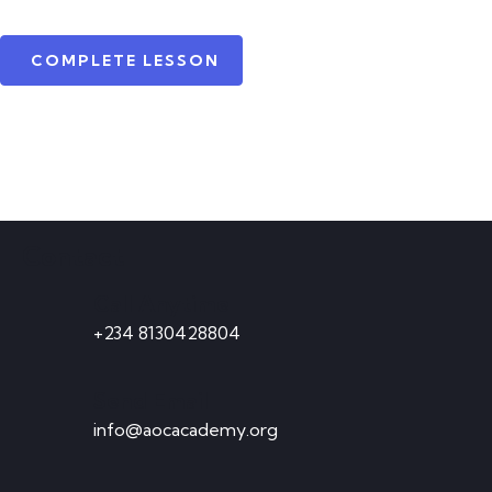
COMPLETE LESSON
Contact
Call Anytime
+234 8130428804
Send Email
info@aocacademy.org